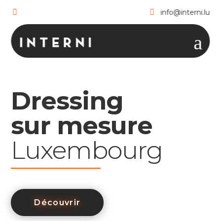

+352 49 73 82
info@interni.lu

a
Dressing
sur mesure
Luxembourg
Découvrir